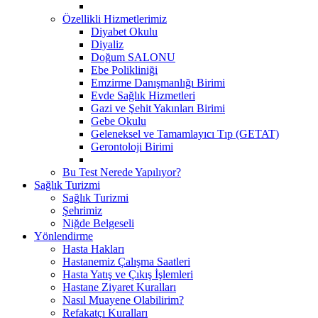
Özellikli Hizmetlerimiz
Diyabet Okulu
Diyaliz
Doğum SALONU
Ebe Polikliniği
Emzirme Danışmanlığı Birimi
Evde Sağlık Hizmetleri
Gazi ve Şehit Yakınları Birimi
Gebe Okulu
Geleneksel ve Tamamlayıcı Tıp (GETAT)
Gerontoloji Birimi
Bu Test Nerede Yapılıyor?
Sağlık Turizmi
Sağlık Turizmi
Şehrimiz
Niğde Belgeseli
Yönlendirme
Hasta Hakları
Hastanemiz Çalışma Saatleri
Hasta Yatış ve Çıkış İşlemleri
Hastane Ziyaret Kuralları
Nasıl Muayene Olabilirim?
Refakatçı Kuralları