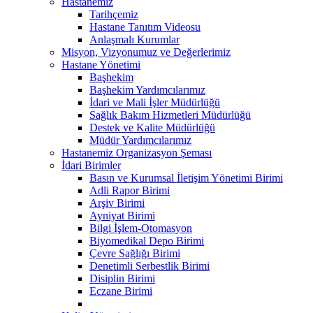
Hastanemiz
Tarihçemiz
Hastane Tanıtım Videosu
Anlaşmalı Kurumlar
Misyon, Vizyonumuz ve Değerlerimiz
Hastane Yönetimi
Başhekim
Başhekim Yardımcılarımız
İdari ve Mali İşler Müdürlüğü
Sağlık Bakım Hizmetleri Müdürlüğü
Destek ve Kalite Müdürlüğü
Müdür Yardımcılarımız
Hastanemiz Organizasyon Şeması
İdari Birimler
Basın ve Kurumsal İletişim Yönetimi Birimi
Adli Rapor Birimi
Arşiv Birimi
Ayniyat Birimi
Bilgi İşlem-Otomasyon
Biyomedikal Depo Birimi
Çevre Sağlığı Birimi
Denetimli Serbestlik Birimi
Disiplin Birimi
Eczane Birimi