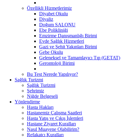
Özellikli Hizmetlerimiz
Diyabet Okulu
Diyaliz
Doğum SALONU
Ebe Polikliniği
Emzirme Danışmanlığı Birimi
Evde Sağlık Hizmetleri
Gazi ve Şehit Yakınları Birimi
Gebe Okulu
Geleneksel ve Tamamlayıcı Tıp (GETAT)
Gerontoloji Birimi
Bu Test Nerede Yapılıyor?
Sağlık Turizmi
Sağlık Turizmi
Şehrimiz
Niğde Belgeseli
Yönlendirme
Hasta Hakları
Hastanemiz Çalışma Saatleri
Hasta Yatış ve Çıkış İşlemleri
Hastane Ziyaret Kuralları
Nasıl Muayene Olabilirim?
Refakatçı Kuralları