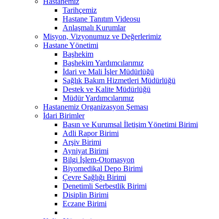
Hastanemiz
Tarihçemiz
Hastane Tanıtım Videosu
Anlaşmalı Kurumlar
Misyon, Vizyonumuz ve Değerlerimiz
Hastane Yönetimi
Başhekim
Başhekim Yardımcılarımız
İdari ve Mali İşler Müdürlüğü
Sağlık Bakım Hizmetleri Müdürlüğü
Destek ve Kalite Müdürlüğü
Müdür Yardımcılarımız
Hastanemiz Organizasyon Şeması
İdari Birimler
Basın ve Kurumsal İletişim Yönetimi Birimi
Adli Rapor Birimi
Arşiv Birimi
Ayniyat Birimi
Bilgi İşlem-Otomasyon
Biyomedikal Depo Birimi
Çevre Sağlığı Birimi
Denetimli Serbestlik Birimi
Disiplin Birimi
Eczane Birimi