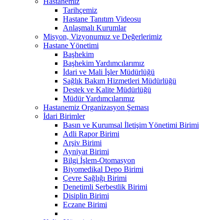
Hastanemiz
Tarihçemiz
Hastane Tanıtım Videosu
Anlaşmalı Kurumlar
Misyon, Vizyonumuz ve Değerlerimiz
Hastane Yönetimi
Başhekim
Başhekim Yardımcılarımız
İdari ve Mali İşler Müdürlüğü
Sağlık Bakım Hizmetleri Müdürlüğü
Destek ve Kalite Müdürlüğü
Müdür Yardımcılarımız
Hastanemiz Organizasyon Şeması
İdari Birimler
Basın ve Kurumsal İletişim Yönetimi Birimi
Adli Rapor Birimi
Arşiv Birimi
Ayniyat Birimi
Bilgi İşlem-Otomasyon
Biyomedikal Depo Birimi
Çevre Sağlığı Birimi
Denetimli Serbestlik Birimi
Disiplin Birimi
Eczane Birimi