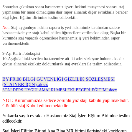
Sonuçları çıktıktan sonra hastanemiz işyeri hekimi muayenesi sonrası staj
yapmasına bir mani olmadığına dair rapor alınarak diğer evraklarla beraber
Staj İşleri Eğitim Birimine teslim edilecektir.
Not
: Staj uygunluyu hekim raporu iş yeri hekimimiz tarafından sadece
hastanemizde yaz stajı kabul edilen öğrencilere verilmekte olup; Başka bir
kurumda staj yapacak öğrencilere hastanemiz iş yeri hekiminden rapor
verilmemektedir.
9-Aşı Kartı Fotokopisi
10-Aşağıda linki verilen hastanemize ait iki adet sözleşme bulunmaktadır
çıktısı alınarak eksiksiz doldurularak staj evrakları ile teslim edilecektir.
BY.FR.08 BİLGİ GÜVENLİĞİ GİZLİLİK SÖZLEŞMESİ
(STAJYER İÇİN)..docx
STAJ DERS UYGULAMALRI MESLEKİ BECERİ EĞİTİMİ.docx
NOT:
Kurumumuzda sadece zorunlu yaz stajı kabulü yapılmaktadır.
Gönüllü staj Kabul edilmemektedir.
Yukarda sayılı evraklar Hastanemiz Staj İşleri Eğitim Birimine teslim
edilecektir.
Staj İşleri Eğitim Birimi Ana Bina MR birimi ilerisindeki koridorun