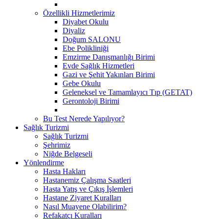
Özellikli Hizmetlerimiz
Diyabet Okulu
Diyaliz
Doğum SALONU
Ebe Polikliniği
Emzirme Danışmanlığı Birimi
Evde Sağlık Hizmetleri
Gazi ve Şehit Yakınları Birimi
Gebe Okulu
Geleneksel ve Tamamlayıcı Tıp (GETAT)
Gerontoloji Birimi
Bu Test Nerede Yapılıyor?
Sağlık Turizmi
Sağlık Turizmi
Şehrimiz
Niğde Belgeseli
Yönlendirme
Hasta Hakları
Hastanemiz Çalışma Saatleri
Hasta Yatış ve Çıkış İşlemleri
Hastane Ziyaret Kuralları
Nasıl Muayene Olabilirim?
Refakatçı Kuralları