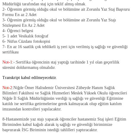
Müdürlüğü tarafından staj için teklif almış olmak.
2- Öğrenim görmüş olduğu okul ve bölümüne ait Zorunlu Yaz Staj Başvuru
Formu En az 2 Adet
3- Öğrenim görmüş olduğu okul ve bölümüne ait Zorunlu Yaz Stajı
Sözleşmesi En Az 2 Adet
4- Öğrenci belgesi
5- 1 adet Vesikalık fotoğraf
6- Nüfus Cüzdanı fotokopisi
7- En az 16 saatlik çok tehlikeli iş yeri için verilmiş iş sağlığı ve güvenliği
sertifikası
Not-1:
-:Sertifika öğrencinin staj yaptığı tarihinde 1 yıl olan geçerlilik
süresini doldurmamış olmalıdır.
Transkript kabul edilmeyecektir.
Not-2:
Niğde Ömer Halisdemir Üniversitesi Zübeyde Hanım Sağlık
Bilimleri Fakültesi ve Sağlık Hizmetleri Meslek Yüksek Okulu öğrencileri
Niğde İl Sağlık Müdürlüğünün verdiği iş sağlığı ve güvenliği Eğitimine
katıldı ise sertifika getirmelerine gerek kalmayacak olup eğitim katılım
imzasından kontrolleri yapılacaktır.
8-Hastanemizde yaz stajı yapaca
k öğrenciler hastanemiz Staj işleri Eğitim
Biriminden kabul kağıdı alarak iş sağlığı ve güvenliği birimimize
başvurarak İSG Biriminin istediği tahlilleri yaptıracaktır.